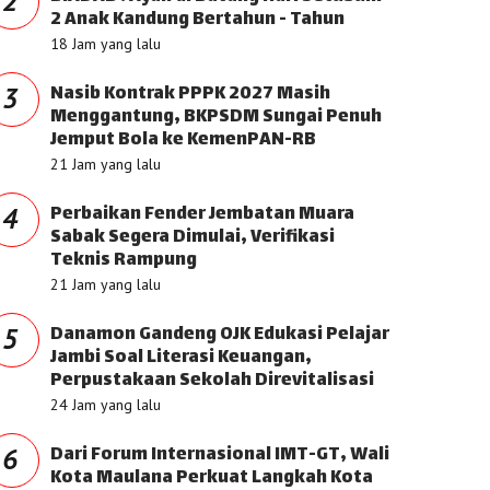
2
2 Anak Kandung Bertahun - Tahun
18 Jam yang lalu
Nasib Kontrak PPPK 2027 Masih
3
Menggantung, BKPSDM Sungai Penuh
Jemput Bola ke KemenPAN-RB
21 Jam yang lalu
Perbaikan Fender Jembatan Muara
4
Sabak Segera Dimulai, Verifikasi
Teknis Rampung
21 Jam yang lalu
Danamon Gandeng OJK Edukasi Pelajar
5
Jambi Soal Literasi Keuangan,
Perpustakaan Sekolah Direvitalisasi
24 Jam yang lalu
Dari Forum Internasional IMT-GT, Wali
6
Kota Maulana Perkuat Langkah Kota