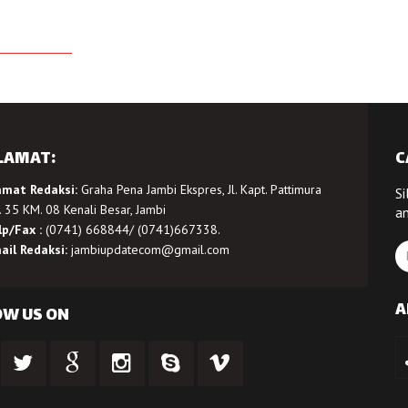
LAMAT:
C
amat Redaksi:
Graha Pena Jambi Ekspres, Jl. Kapt. Pattimura
Si
 35 KM. 08 Kenali Besar, Jambi
a
lp/Fax :
(0741) 668844/ (0741)667338.
ail Redaksi:
jambiupdatecom@gmail.com
A
OW US ON