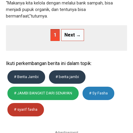
“Makanya kita kelola dengan melalui bank sampah, bisa
menjadi pupuk organik, dan tentunya bisa
bermanfaat,”tuturnya.
1
Next →
Ikuti perkembangan berita ini dalam topik:
# Berita Jambi
# berita jambi
# JAMBI BANGKIT DARI SENAYAN
# Sy Fasha
# syarif fasha
Advertisement