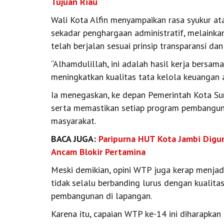
Tujuan Riau
Wali Kota Alfin menyampaikan rasa syukur at
sekadar penghargaan administratif, melaink
telah berjalan sesuai prinsip transparansi dan
“Alhamdulillah, ini adalah hasil kerja bersam
meningkatkan kualitas tata kelola keuangan aga
Ia menegaskan, ke depan Pemerintah Kota S
serta memastikan setiap program pembangun
masyarakat.
BACA JUGA:
Paripurna HUT Kota Jambi Dig
Ancam Blokir Pertamina
Meski demikian, opini WTP juga kerap menjadi 
tidak selalu berbanding lurus dengan kualita
pembangunan di lapangan.
Karena itu, capaian WTP ke-14 ini diharapk