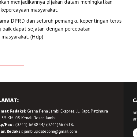
ainkan menjadikannya pijakan dalam meningkatkan
 kepercayaan masyarakat.
rsama DPRD dan seluruh pemangku kepentingan terus
 baik dapat sejalan dengan percepatan
 masyarakat. (Hdp)
LAMAT:
C
amat Redaksi:
Graha Pena Jambi Ekspres, Jl. Kapt. Pattimura
Si
 35 KM. 08 Kenali Besar, Jambi
a
lp/Fax :
(0741) 668844/ (0741)667338.
ail Redaksi:
jambiupdatecom@gmail.com