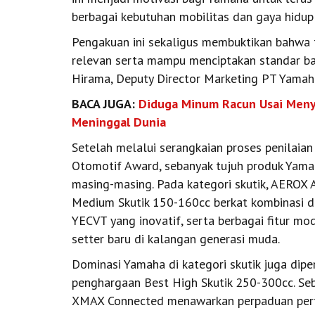
berbagai kebutuhan mobilitas dan gaya hidup
Pengakuan ini sekaligus membuktikan bahwa te
relevan serta mampu menciptakan standar bar
Hirama, Deputy Director Marketing PT Yamah
BACA JUGA:
Diduga Minum Racun Usai Meny
Meninggal Dunia
Setelah melalui serangkaian proses penilaian
Otomotif Award, sebanyak tujuh produk Yamaha
masing-masing. Pada kategori skutik, AERO
Medium Skutik 150-160cc berkat kombinasi de
YECVT yang inovatif, serta berbagai fitur m
setter baru di kalangan generasi muda.
Dominasi Yamaha di kategori skutik juga di
penghargaan Best High Skutik 250-300cc. Seba
XMAX Connected menawarkan perpaduan perf