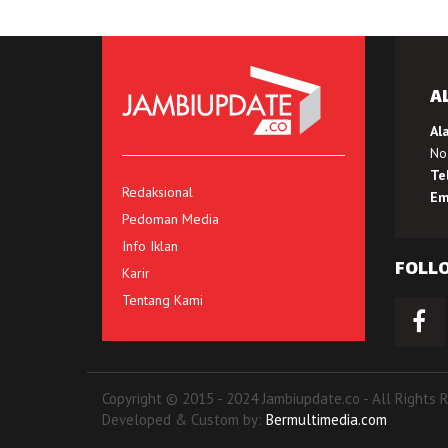
A
Al
No.
Te
Redaksional
Em
Pedoman Media
Info Iklan
FOLL
Karir
Tentang Kami
Copyright © 2015 - 2024 Jambiupdate.co - All Rights 
Developed & Custom by:
Bermultimedia.com