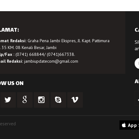
LAMAT:
C
amat Redaksi:
Graha Pena Jambi Ekspres, Jl. Kapt. Pattimura
Si
 35 KM. 08 Kenali Besar, Jambi
a
lp/Fax :
(0741) 668844/ (0741)667338.
ail Redaksi:
jambiupdatecom@gmail.com
A
OW US ON
Reserved
App 