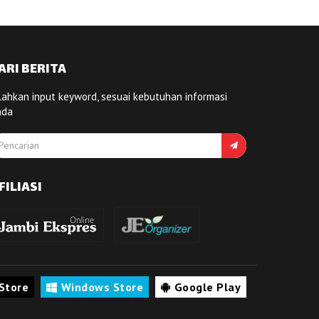
ARI BERITA
lahkan input keyword, sesuai kebutuhan informasi
nda
FILIASI
Store
Windows Store
Google Play