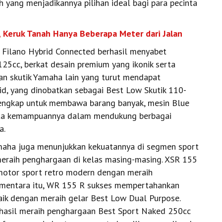
 yang menjadikannya pilihan ideal bagi para pecinta
 Keruk Tanah Hanya Beberapa Meter dari Jalan
d Filano Hybrid Connected berhasil menyabet
5cc, berkat desain premium yang ikonik serta
aran skutik Yamaha lain yang turut mendapat
, yang dinobatkan sebagai Best Low Skutik 110-
 lengkap untuk membawa barang banyak, mesin Blue
erta kemampuannya dalam mendukung berbagai
a.
amaha juga menunjukkan kekuatannya di segmen sport
meraih penghargaan di kelas masing-masing. XSR 155
motor sport retro modern dengan meraih
ementara itu, WR 155 R sukses mempertahankan
aik dengan meraih gelar Best Low Dual Purpose.
hasil meraih penghargaan Best Sport Naked 250cc