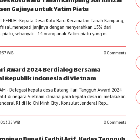
ades Koto Baru Tanah Kampung Jon Afrizal
sen Gajinya untuk Yatim Piatu
I PENUH -Kepala Desa Koto Baru Kecamatan Tanah Kampung,
Afrizal, menepati janjinya dengan menyerahkan 15% dari
m-piatu, sebanyak 14 orang anak Yatim-piatu yang m...
55:57 WIB
0 Comments
ri Award 2024 Berdialog Bersama
l Republik Indonesia di Vietnam
M - Delegasi kepala desa Batang Hari Tangguh Award 2024
tif di negara Vietnam, dimana para kepala desa ini melakukan
nderal RI di Ho Chi Minh City . Konsulat Jenderal Rep...
10:13:35 WIB
0 Comments
pinan Bupati Fadhil Arif, Kades Tangguh