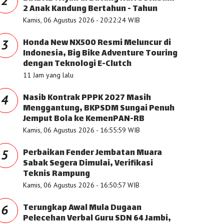
2
2 Anak Kandung Bertahun - Tahun
Kamis, 06 Agustus 2026 - 20:22:24 WIB
Honda New NX500 Resmi Meluncur di
3
Indonesia, Big Bike Adventure Touring
dengan Teknologi E-Clutch
11 Jam yang lalu
Nasib Kontrak PPPK 2027 Masih
4
Menggantung, BKPSDM Sungai Penuh
Jemput Bola ke KemenPAN-RB
Kamis, 06 Agustus 2026 - 16:55:59 WIB
Perbaikan Fender Jembatan Muara
5
Sabak Segera Dimulai, Verifikasi
Teknis Rampung
Kamis, 06 Agustus 2026 - 16:50:57 WIB
Terungkap Awal Mula Dugaan
6
Pelecehan Verbal Guru SDN 64 Jambi,