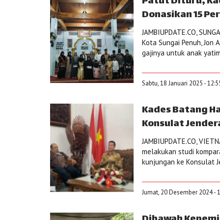
Patut Dituru, K
Donasikan 15 Per
JAMBIUPDATE.CO, SUNGA
Kota Sungai Penuh, Jon 
gajinya untuk anak yati
Sabtu, 18 Januari 2025 - 12:
Kades Batang Ha
Konsulat Jendera
JAMBIUPDATE.CO, VIETNA
melakukan studi kompara
kunjungan ke Konsulat Je
Jumat, 20 Desember 2024 - 
Dibawah Kepemim