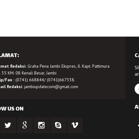
LAMAT:
C
amat Redaksi:
Graha Pena Jambi Ekspres, Jl. Kapt. Pattimura
Si
 35 KM. 08 Kenali Besar, Jambi
a
lp/Fax :
(0741) 668844/ (0741)667338.
ail Redaksi:
jambiupdatecom@gmail.com
A
OW US ON