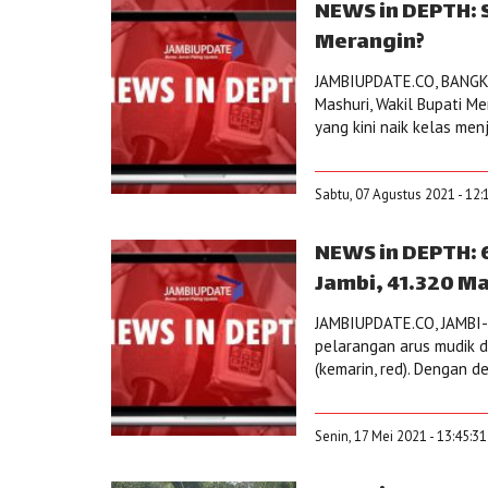
NEWS in DEPTH: S
Merangin?
JAMBIUPDATE.CO, BANGKO
Mashuri, Wakil Bupati Me
yang kini naik kelas menj
Sabtu, 07 Agustus 2021 - 12:
NEWS in DEPTH: 6
Jambi, 41.320 Ma
JAMBIUPDATE.CO, JAMBI-
pelarangan arus mudik di 
(kemarin, red). Dengan d
Senin, 17 Mei 2021 - 13:45:3