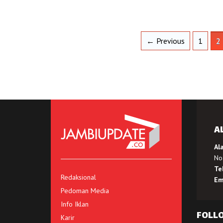
← Previous
1
2
A
Al
No.
Te
Redaksional
Em
Pedoman Media
Info Iklan
FOLL
Karir