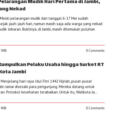
Pelarangan Mudik Hari Pertama di Jambi,
yang Nekad
Meski pelarangan mudik dari tanggal 6-17 Mei sudah
ejak jauh-jauh hari, namun masih saja ada warga yang nekad
dik lebaran. Buktinya, di Jambi, masih ditemukan puluhan
8 WIB
0 Comments
Kumpulkan Pelaku Usaha hingga Surket RT
Kota Jambi
enjelang hari raya Idul Fitri 1442 Hijriah, pusat-pusat
mbi ramai disesaki para pengunjung. Mereka datang untuk
n. Protokol kesehatan terabaikan. Untuk itu, Walikota Ja...
5 WIB
0 Comments