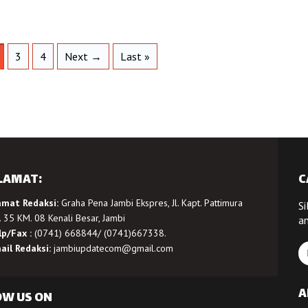
3
4
Next →
Last »
LAMAT:
C
amat Redaksi:
Graha Pena Jambi Ekspres, Jl. Kapt. Pattimura
Si
 35 KM. 08 Kenali Besar, Jambi
a
lp/Fax :
(0741) 668844/ (0741)667338.
ail Redaksi:
jambiupdatecom@gmail.com
A
OW US ON