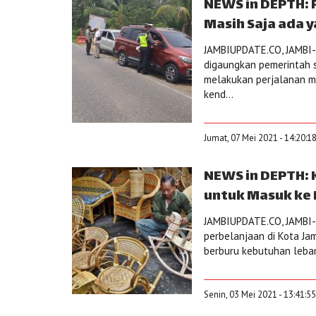
NEWS in DEPTH: 
Masih Saja ada 
JAMBIUPDATE.CO, JAMBI-
digaungkan pemerintah s
melakukan perjalanan mu
kend...
Jumat, 07 Mei 2021 - 14:20:1
NEWS in DEPTH: 
untuk Masuk ke 
JAMBIUPDATE.CO, JAMBI- M
perbelanjaan di Kota Ja
berburu kebutuhan lebara
Senin, 03 Mei 2021 - 13:41:5