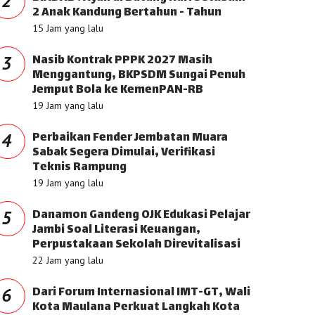
2
2 Anak Kandung Bertahun - Tahun
15 Jam yang lalu
Nasib Kontrak PPPK 2027 Masih
3
Menggantung, BKPSDM Sungai Penuh
Jemput Bola ke KemenPAN-RB
19 Jam yang lalu
Perbaikan Fender Jembatan Muara
4
Sabak Segera Dimulai, Verifikasi
Teknis Rampung
19 Jam yang lalu
Danamon Gandeng OJK Edukasi Pelajar
5
Jambi Soal Literasi Keuangan,
Perpustakaan Sekolah Direvitalisasi
22 Jam yang lalu
Dari Forum Internasional IMT-GT, Wali
6
Kota Maulana Perkuat Langkah Kota