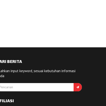
ARI BERITA
lahkan input keyword, sesuai kebutuhan informasi
nda
FILIASI