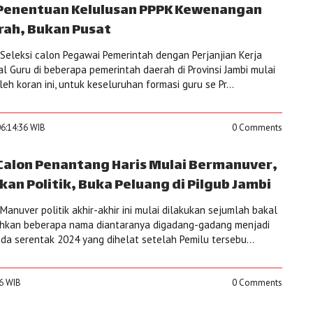
 Penentuan Kelulusan PPPK Kewenangan
ah, Bukan Pusat
eleksi calon Pegawai Pemerintah dengan Perjanjian Kerja
l Guru di beberapa pemerintah daerah di Provinsi Jambi mulai
eh koran ini, untuk keseluruhan formasi guru se Pr...
06:14:36 WIB
0 Comments
Calon Penantang Haris Mulai Bermanuver,
an Politik, Buka Peluang di Pilgub Jambi
nuver politik akhir-akhir ini mulai dilakukan sejumlah bakal
Bahkan beberapa nama diantaranya digadang-gadang menjadi
da serentak 2024 yang dihelat setelah Pemilu tersebu...
16 WIB
0 Comments