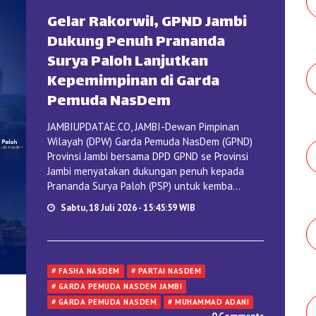
Gelar Rakorwil, GPND Jambi
Dukung Penuh Prananda
Surya Paloh Lanjutkan
Kepemimpinan di Garda
Pemuda NasDem
JAMBIUPDATAE.CO, JAMBI-Dewan Pimpinan
Wilayah (DPW) Garda Pemuda NasDem (GPND)
Provinsi Jambi bersama DPD GPND se Provinsi
Jambi menyatakan dukungan penuh kepada
Prananda Surya Paloh (PSP) untuk kemba...
Sabtu, 18 Juli 2026 - 15:45:59 WIB
# FASHA NASDEM
# PARTAI NASDEM
# GARDA PEMUDA NASDEM JAMBI
# GARDA PEMUDA NASDEM
# MUHAMMAD ADANI