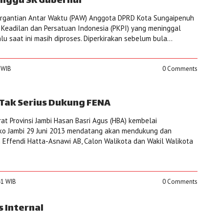
nggu SK Gubernur
rgantian Antar Waktu (PAW) Anggota DPRD Kota Sungaipenuh
i Keadilan dan Persatuan Indonesia (PKPI) yang meninggal
u saat ini masih diproses. Diperkirakan sebelum bula...
1 WIB
0 Comments
 Tak Serius Dukung FENA
at Provinsi Jambi Hasan Basri Agus (HBA) kembelai
o Jambi 29 Juni 2013 mendatang akan mendukung dan
ffendi Hatta-Asnawi AB, Calon Walikota dan Wakil Walikota
:41 WIB
0 Comments
s Internal