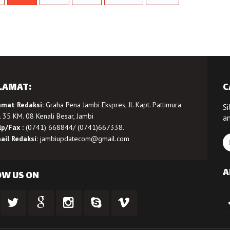
LAMAT:
C
amat Redaksi:
Graha Pena Jambi Ekspres, Jl. Kapt. Pattimura
Si
 35 KM. 08 Kenali Besar, Jambi
a
lp/Fax :
(0741) 668844/ (0741)667338.
ail Redaksi:
jambiupdatecom@gmail.com
A
OW US ON