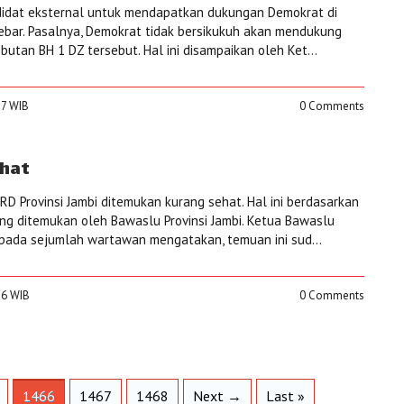
didat eksternal untuk mendapatkan dukungan Demokrat di
 lebar. Pasalnya, Demokrat tidak bersikukuh akan mendukung
butan BH 1 DZ tersebut. Hal ini disampaikan oleh Ket...
27 WIB
0 Comments
ehat
D Provinsi Jambi ditemukan kurang sehat. Hal ini berdasarkan
ang ditemukan oleh Bawaslu Provinsi Jambi. Ketua Bawaslu
kepada sejumlah wartawan mengatakan, temuan ini sud...
:36 WIB
0 Comments
1466
1467
1468
Next →
Last »