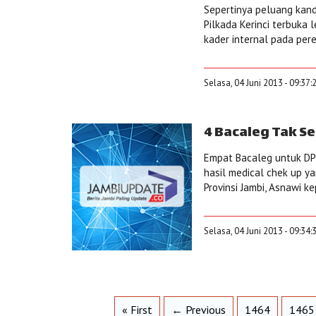
Sepertinya peluang kan
Pilkada Kerinci terbuka
kader internal pada pere
Selasa, 04 Juni 2013 - 09:37:
4 Bacaleg Tak S
Empat Bacaleg untuk DPR
hasil medical chek up y
Provinsi Jambi, Asnawi 
Selasa, 04 Juni 2013 - 09:34
« First
← Previous
1464
1465