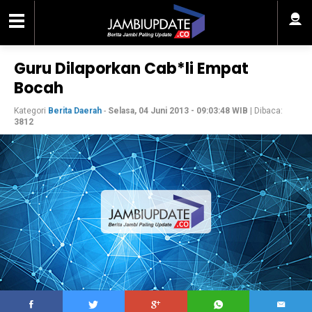
Guru Dilaporkan Cab*li Empat
Bocah
Kategori
Berita Daerah
-
Selasa, 04 Juni 2013 - 09:03:48 WIB
| Dibaca:
3812