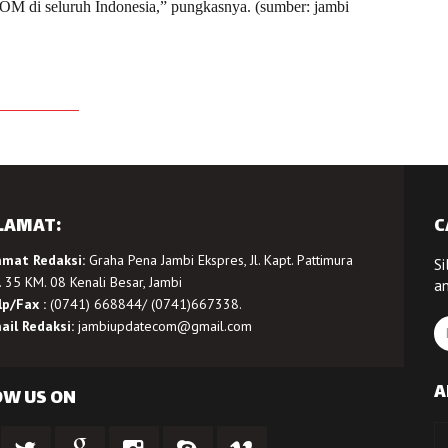
 POM di seluruh Indonesia,” pungkasnya. (sumber: jambi
LAMAT:
C
amat Redaksi:
Graha Pena Jambi Ekspres, Jl. Kapt. Pattimura
Si
 35 KM. 08 Kenali Besar, Jambi
a
lp/Fax :
(0741) 668844/ (0741)667338.
ail Redaksi:
jambiupdatecom@gmail.com
A
OW US ON