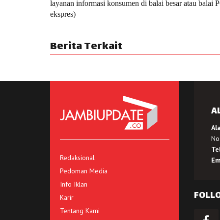
layanan informasi konsumen di balai besar atau balai
ekspres)
Berita Terkait
A
Al
No.
Te
Redaksional
Em
Pedoman Media
Info Iklan
FOLL
Karir
Tentang Kami