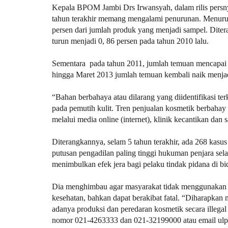
Kepala BPOM Jambi Drs Irwansyah, dalam rilis persn
tahun terakhir memang mengalami penurunan. Menurutn
persen dari jumlah produk yang menjadi sampel. Diter
turun menjadi 0, 86 persen pada tahun 2010 lalu.
Sementara pada tahun 2011, jumlah temuan mencapai 0,
hingga Maret 2013 jumlah temuan kembali naik menjad
“Bahan berbahaya atau dilarang yang diidentifikasi 
pada pemutih kulit. Tren penjualan kosmetik berbahay 
melalui media online (internet), klinik kecantikan dan 
Diterangkannya, selam 5 tahun terakhir, ada 268 kasus
putusan pengadilan paling tinggi hukuman penjara sel
menimbulkan efek jera bagi pelaku tindak pidana di b
Dia menghimbau agar masyarakat tidak menggunakan k
kesehatan, bahkan dapat berakibat fatal. “Diharapka
adanya produksi dan peredaran kosmetik secara ille
nomor 021-4263333 dan 021-32199000 atau email ul