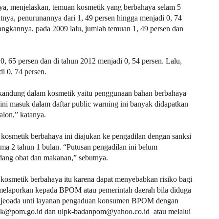
ya, menjelaskan, temuan kosmetik yang berbahaya selam 5
ya, penurunannya dari 1, 49 persen hingga menjadi 0, 74
angkannya, pada 2009 lalu, jumlah temuan 1, 49 persen dan
 65 persen dan di tahun 2012 menjadi 0, 54 persen. Lalu,
i 0, 74 persen.
terkandung dalam kosmetik yaitu penggunaan bahan berbahaya
ini masuk dalam daftar public warning ini banyak didapatkan
salon,” katanya.
 kosmetik berbahaya ini diajukan ke pengadilan dengan sanksi
ama 2 tahun 1 bulan. “Putusan pengadilan ini belum
idang obat dan makanan,” sebutnya.
osmetik berbahaya itu karena dapat menyebabkan risiko bagi
n melaporkan kepada BPOM atau pemerintah daerah bila diduga
gal jeoada unti layanan pengaduan konsumen BPOM dengan
pk@pom.go.id dan ulpk-badanpom@yahoo.co.id atau melalui