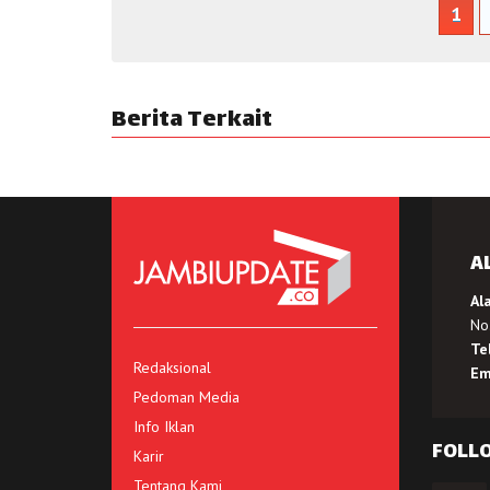
1
Berita Terkait
A
Al
No.
Te
Redaksional
Em
Pedoman Media
Info Iklan
FOLL
Karir
Tentang Kami