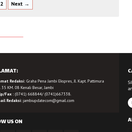
2
Next →
LAMAT:
C
amat Redaksi:
Graha Pena Jambi Ekspres, Jl. Kapt. Pattimura
Si
 35 KM. 08 Kenali Besar, Jambi
a
lp/Fax :
(0741) 668844/ (0741)667338.
ail Redaksi:
jambiupdatecom@gmail.com
A
OW US ON