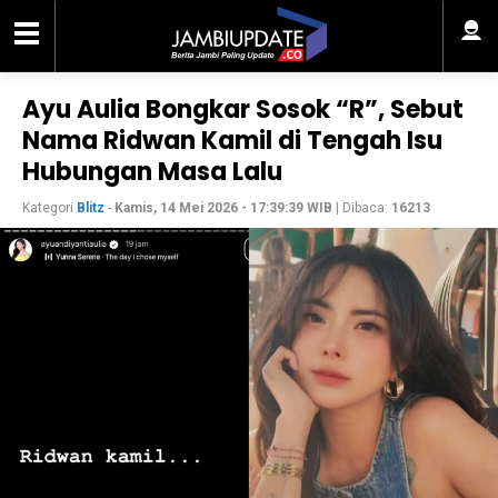
Ayu Aulia Bongkar Sosok “R”, Sebut
Nama Ridwan Kamil di Tengah Isu
Hubungan Masa Lalu
Kategori
Blitz
-
Kamis, 14 Mei 2026 - 17:39:39 WIB
| Dibaca:
16213