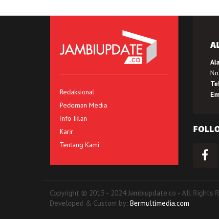
A
Al
No.
Te
Redaksional
Em
Pedoman Media
Info Iklan
FOLL
Karir
Tentang Kami
Copyright © 2015 - 2024 Jambiupdate.co - All Rights 
Developed & Custom by:
Bermultimedia.com