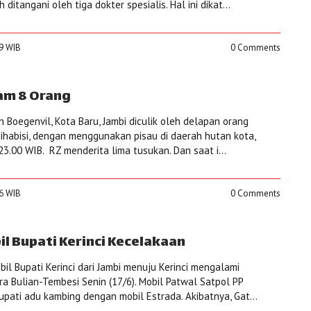
 ditangani oleh tiga dokter spesialis. Hal ini dikat...
09 WIB
0 Comments
kam 8 Orang
 Boegenvil, Kota Baru, Jambi diculik oleh delapan orang
dihabisi, dengan menggunakan pisau di daerah hutan kota,
23.00 WIB. RZ menderita lima tusukan. Dan saat i...
56 WIB
0 Comments
 Bupati Kerinci Kecelakaan
obil Bupati Kerinci dari Jambi menuju Kerinci mengalami
a Bulian-Tembesi Senin (17/6). Mobil Patwal Satpol PP
pati adu kambing dengan mobil Estrada. Akibatnya, Gat...