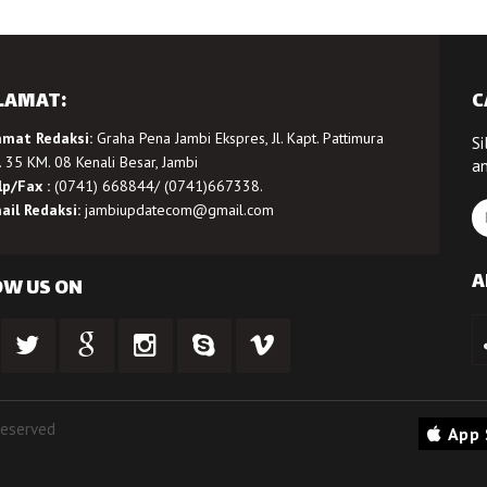
LAMAT:
C
amat Redaksi:
Graha Pena Jambi Ekspres, Jl. Kapt. Pattimura
Si
 35 KM. 08 Kenali Besar, Jambi
a
lp/Fax :
(0741) 668844/ (0741)667338.
ail Redaksi:
jambiupdatecom@gmail.com
A
OW US ON
Reserved
App 