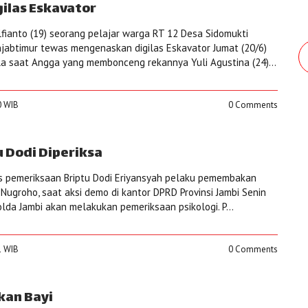
ilas Eskavator
ianto (19) seorang pelajar warga RT 12 Desa Sidomukti
abtimur tewas mengenaskan digilas Eskavator Jumat (20/6)
la saat Angga yang membonceng rekannya Yuli Agustina (24)...
0 WIB
0 Comments
u Dodi Diperiksa
s pemeriksaan Briptu Dodi Eriyansyah pelaku pemembakan
Nugroho, saat aksi demo di kantor DPRD Provinsi Jambi Senin
Polda Jambi akan melakukan pemeriksaan psikologi. P...
1 WIB
0 Comments
an Bayi