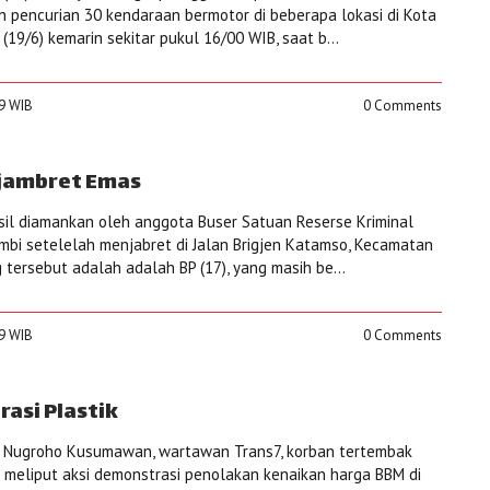
 pencurian 30 kendaraan bermotor di beberapa lokasi di Kota
(19/6) kemarin sekitar pukul 16/00 WIB, saat b...
19 WIB
0 Comments
njambret Emas
sil diamankan oleh anggota Buser Satuan Reserse Kriminal
ambi setelelah menjabret di Jalan Brigjen Katamso, Kecamatan
 tersebut adalah adalah BP (17), yang masih be...
59 WIB
0 Comments
asi Plastik
us Nugroho Kusumawan, wartawan Trans7, korban tertembak
t meliput aksi demonstrasi penolakan kenaikan harga BBM di