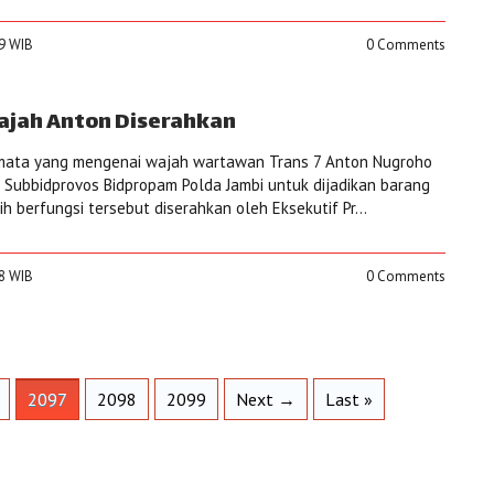
59 WIB
0 Comments
Wajah Anton Diserahkan
r mata yang mengenai wajah wartawan Trans 7 Anton Nugroho
 Subbidprovos Bidpropam Polda Jambi untuk dijadikan barang
ih berfungsi tersebut diserahkan oleh Eksekutif Pr...
28 WIB
0 Comments
2097
2098
2099
Next →
Last »