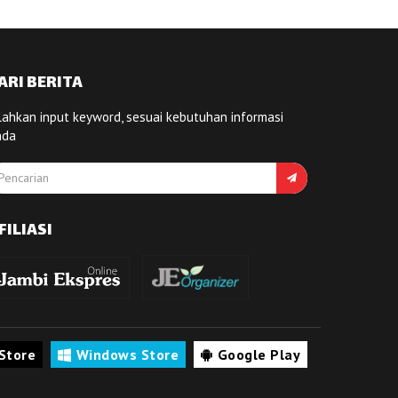
ARI BERITA
lahkan input keyword, sesuai kebutuhan informasi
nda
FILIASI
Store
Windows Store
Google Play