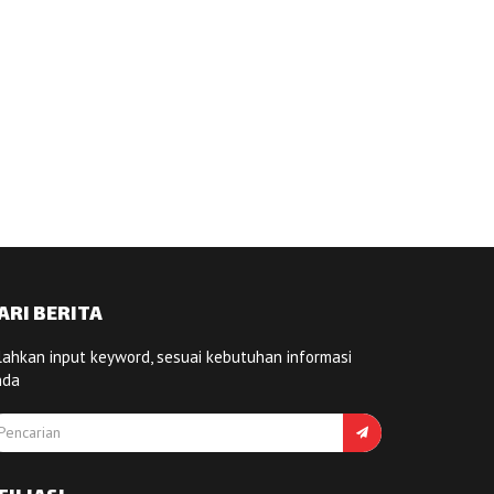
ARI BERITA
lahkan input keyword, sesuai kebutuhan informasi
nda