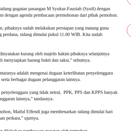
sidang gugatan pasangan M Syukur-Fauziah (Syufi) dengan
ini dengan agenda pembacaan permohonan dari pihak pemohon.
n, pihaknya sudah melakukan persiapan yang matang guna
ang perdana, sidang dimulai pukul 11.00 WIB. Kita sudah
 dinyatakan kurang oleh majelis hakim pihaknya selanjutnya
h menyiapkan barang bukti dan saksi,” sebutnya.
iantaranya adalah mengenai dugaan keterlibatan penyelenggara
 serta berbagai dugaan pelanggaran lainnya.
atan penyelenggara yang tidak netral, PPK, PPS dan KPPS banyak
langgaran lainnya,” tandasnya.
hon, Maiful Effendi juga membenarkan sidang dimulai hari
an perkara,” ujarnya.
an dilakukan pembacaan gugatan oleh termohon.