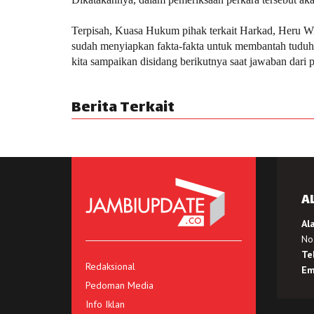
Terpisah, Kuasa Hukum pihak terkait Harkad, Heru Wi
sudah menyiapkan fakta-fakta untuk membantah tuduhan
kita sampaikan disidang berikutnya saat jawaban dari p
Berita Terkait
A
Al
No.
Te
Redaksional
Em
Pedoman Media
Info Iklan