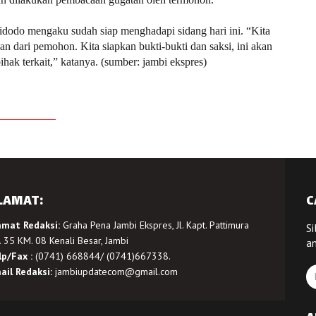
dodo mengaku sudah siap menghadapi sidang hari ini. “Kita
 dari pemohon. Kita siapkan bukti-bukti dan saksi, ini akan
ihak terkait,” katanya. (sumber: jambi ekspres)
LAMAT:
C
amat Redaksi:
Graha Pena Jambi Ekspres, Jl. Kapt. Pattimura
Si
 35 KM. 08 Kenali Besar, Jambi
a
lp/Fax :
(0741) 668844/ (0741)667338.
ail Redaksi:
jambiupdatecom@gmail.com