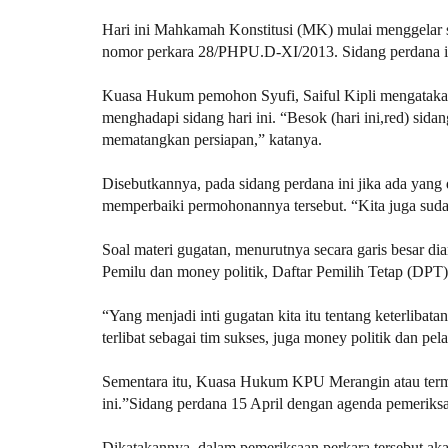
Hari ini Mahkamah Konstitusi (MK) mulai menggelar 
nomor perkara 28/PHPU.D-XI/2013. Sidang perdana 
Kuasa Hukum pemohon Syufi, Saiful Kipli mengataka
menghadapi sidang hari ini. “Besok (hari ini,red) sid
mematangkan persiapan,” katanya.
Disebutkannya, pada sidang perdana ini jika ada yang
memperbaiki permohonannya tersebut. “Kita juga suda
Soal materi gugatan, menurutnya secara garis besar d
Pemilu dan money politik, Daftar Pemilih Tetap (DPT)
“Yang menjadi inti gugatan kita itu tentang keterlib
terlibat sebagai tim sukses, juga money politik dan pe
Sementara itu, Kuasa Hukum KPU Merangin atau termo
ini.”Sidang perdana 15 April dengan agenda pemeriksa
Dikatakannya, dalam pemeriksaan perkara tersebut ak