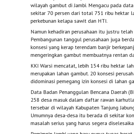
wilayah gambut di Jambi. Mengacu pada data
sekitar 70 persen dari total 751 ribu hektar 
perkebunan kelapa sawit dan HTI.
Namun kehadiran perusahaan itu justru tela
Pembangunan tanggul perusahaan juga berdam
konsesi yang kerap terendam banjir berkepanja
mengeringkan gambut membuatnya rentan dan
KKI Warsi mencatat, lebih 154 ribu hektar la
merupakan lahan gambut. 20 konsesi perusah
didominasi pemegang izin konsesi di lahan g
Data Badan Penanggulan Bencana Daerah (BP
258 desa masuk dalam daftar rawan karhutla
tersebar di wilayah Kabupaten Tanjung Jabun
Umumnya desa-desa itu berada di sekitar ko
masalah serius yang harus segera diselesaika
Pemimpin Jambi yang baru punya tugas berat