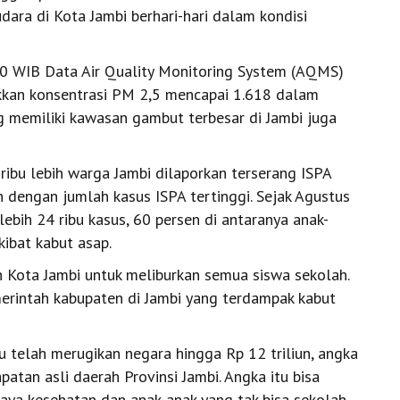
udara di Kota Jambi berhari-hari dalam kondisi
0 WIB Data Air Quality Monitoring System (AQMS)
kkan konsentrasi PM 2,5 mencapai 1.618 dalam
g memiliki kawasan gambut terbesar di Jambi juga
ribu lebih warga Jambi dilaporkan terserang ISPA
h dengan jumlah kasus ISPA tertinggi. Sejak Agustus
bih 24 ribu kasus, 60 persen di antaranya anak-
kibat kabut asap.
 Kota Jambi untuk meliburkan semua siswa sekolah.
erintah kabupaten di Jambi yang terdampak kabut
u telah merugikan negara hingga Rp 12 triliun, angka
patan asli daerah Provinsi Jambi. Angka itu bisa
biaya kesehatan dan anak-anak yang tak bisa sekolah