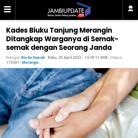
Kades Biuku Tanjung Merangin
Ditangkap Warganya di Semak-
semak dengan Seorang Janda
Kategori
Berita Daerah
-
Rabu, 20 April 2022 - 19:39:11 WIB
| Dibaca:
115301
|
Merangin