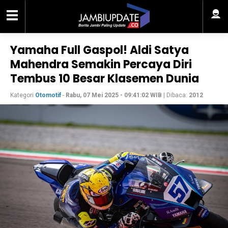
Yamaha Full Gaspol! Aldi Satya
Mahendra Semakin Percaya Diri
Tembus 10 Besar Klasemen Dunia
Kategori
Otomotif
-
Rabu, 07 Mei 2025 - 09:41:02 WIB
| Dibaca:
2012