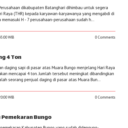
erusahaan dikabupaten Batanghari dihimbau untuk segera
i Raya (THR) kepada karyawan-karyawanya yang mengabdi di
a memasuki H - 7 perusahaan-perusahaan sudah h...
45:00 WIB
0 Comments
ng 4 Ton
 daging sapi di pasar atas Muara Bungo menjelang Hari Raya
irakan mencapai 4 ton. Jumlah tersebut meningkat dibandingkan
lah seorang penjual daging di pasar atas Muara Bun...
20:00 WIB
0 Comments
u Pemekaran Bungo
pemekaran Kabupaten Bungo yang sudah didengung-