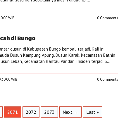
20:00 WIB
0 Comments
ecah di Bungo
tar dusun di Kabupaten Bungo kembali terjadi. Kali ini,
pemuda Dusun Kampung Apung, Dusun Karak, Kecamatan Bathin
usun Leban, Kecamatan Rantau Pandan. Insiden terjadi S...
9:30:00 WIB
0 Comments
2071
2072
2073
Next →
Last »