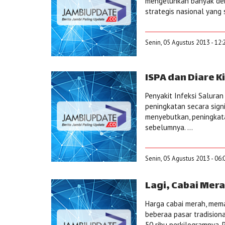
mengeluhkan banyak debu
strategis nasional yang 
Senin, 05 Agustus 2013 - 12:
ISPA dan Diare 
Penyakit Infeksi Salura
peningkatan secara signi
menyebutkan, peningkata
sebelumnya. ...
Senin, 05 Agustus 2013 - 06:
Lagi, Cabai Mer
Harga cabai merah, memas
beberaa pasar tradision
50 ribu perkilogramnya. 