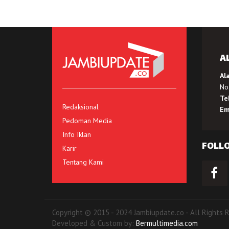
A
Al
No.
Te
Redaksional
Em
Pedoman Media
Info Iklan
FOLL
Karir
Tentang Kami
Copyright © 2015 - 2024 Jambiupdate.co - All Rights 
Developed & Custom by:
Bermultimedia.com