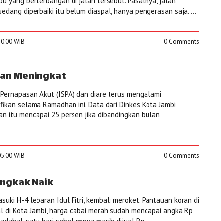
 yang berterbangan di jalan tersebut. Pasalnya, jalan
sedang diperbaiki itu belum diaspal, hanya pengerasan saja. ...
20:00 WIB
0 Comments
Kian Meningkat
n Pernapasan Akut (ISPA) dan diare terus mengalami
fikan selama Ramadhan ini. Data dari Dinkes Kota Jambi
n itu mencapai 25 persen jika dibandingkan bulan
05:00 WIB
0 Comments
angkak Naik
uki H-4 lebaran Idul Fitri, kembali meroket. Pantauan koran di
al di Kota Jambi, harga cabai merah sudah mencapai angka Rp
Padahal, satu hari sebelumnya masih dijual Rp ...