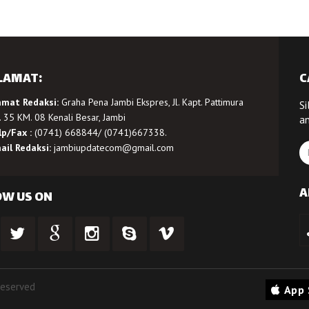
LAMAT:
C
amat Redaksi:
Graha Pena Jambi Ekspres, Jl. Kapt. Pattimura
Si
 35 KM. 08 Kenali Besar, Jambi
a
lp/Fax :
(0741) 668844/ (0741)667338.
ail Redaksi:
jambiupdatecom@gmail.com
A
OW US ON
Reserved
App 