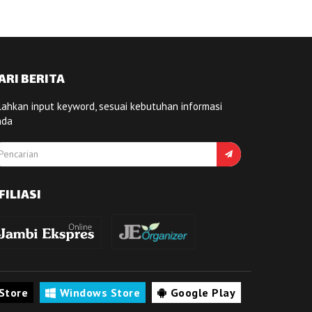
ARI BERITA
lahkan input keyword, sesuai kebutuhan informasi
nda
FILIASI
Store
Windows Store
Google Play