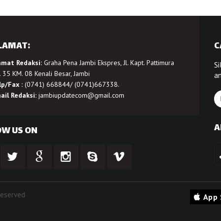
LAMAT:
C
amat Redaksi:
Graha Pena Jambi Ekspres, Jl. Kapt. Pattimura
Si
 35 KM. 08 Kenali Besar, Jambi
a
lp/Fax :
(0741) 668844/ (0741)667338.
ail Redaksi:
jambiupdatecom@gmail.com
A
OW US ON
Reserved
App 