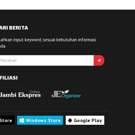
ARI BERITA
lahkan input keyword, sesuai kebutuhan informasi
nda
FILIASI
Store
Windows Store
Google Play