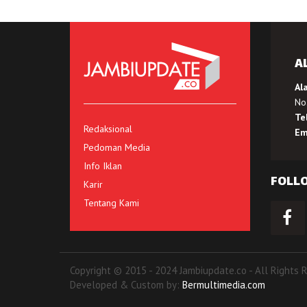
A
Al
No.
Te
Redaksional
Em
Pedoman Media
Info Iklan
FOLL
Karir
Tentang Kami
Copyright © 2015 - 2024 Jambiupdate.co - All Rights 
Developed & Custom by:
Bermultimedia.com