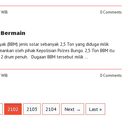
7 WIB
0 Comments
 Bermain
ak (BBM) jenis solar sebanyak 2,5 Ton yang diduga milik
mankan oleh pihak Kepolisian Polres Bungo. 2,5 Ton BBM itu
an 2 drum penuh. Dugaan BBM tersebut milik ...
7 WIB
0 Comments
2102
2103
2104
Next →
Last »