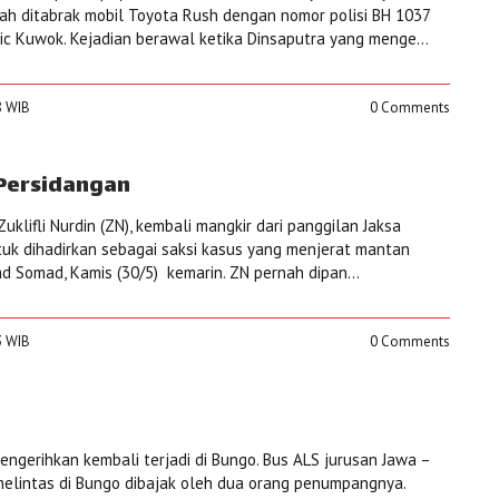
ah ditabrak mobil Toyota Rush dengan nomor polisi BH 1037
Ric Kuwok. Kejadian berawal ketika Dinsaputra yang menge...
8 WIB
0 Comments
 Persidangan
uklifli Nurdin (ZN), kembali mangkir dari panggilan Jaksa
uk dihadirkan sebagai saksi kasus yang menjerat mantan
d Somad, Kamis (30/5) kemarin. ZN pernah dipan...
3 WIB
0 Comments
engerihkan kembali terjadi di Bungo. Bus ALS jurusan Jawa –
elintas di Bungo dibajak oleh dua orang penumpangnya.