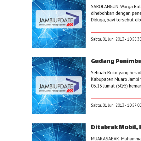
SAROLANGUN, Warga Batu
dihebohkan dengan pene
Diduga, bayi tersebut dib
Sabtu, 01 Juni 2013 - 10:58:3
Gudang Penimbu
Sebuah Ruko yang berada
Kabupaten Muaro Jambi 
03.15 Jumat (30/5) kemar
Sabtu, 01 Juni 2013 - 10:57:0
Ditabrak Mobil, 
MUARASABAK, Muhammad D