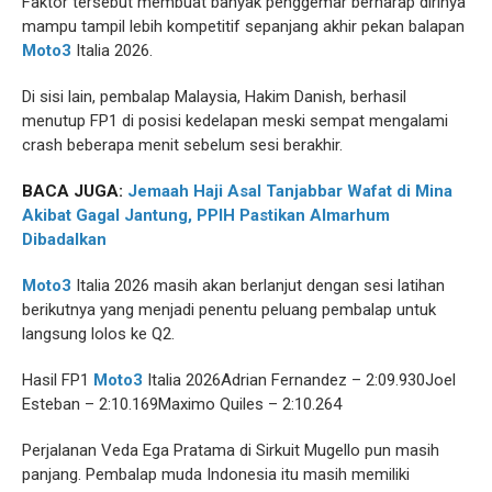
Faktor tersebut membuat banyak penggemar berharap dirinya
mampu tampil lebih kompetitif sepanjang akhir pekan balapan
Moto3
Italia 2026.
Di sisi lain, pembalap Malaysia, Hakim Danish, berhasil
menutup FP1 di posisi kedelapan meski sempat mengalami
crash beberapa menit sebelum sesi berakhir.
BACA JUGA:
Jemaah Haji Asal Tanjabbar Wafat di Mina
Akibat Gagal Jantung, PPIH Pastikan Almarhum
Dibadalkan
Moto3
Italia 2026 masih akan berlanjut dengan sesi latihan
berikutnya yang menjadi penentu peluang pembalap untuk
langsung lolos ke Q2.
Hasil FP1
Moto3
Italia 2026Adrian Fernandez – 2:09.930Joel
Esteban – 2:10.169Maximo Quiles – 2:10.264
Perjalanan Veda Ega Pratama di Sirkuit Mugello pun masih
panjang. Pembalap muda Indonesia itu masih memiliki