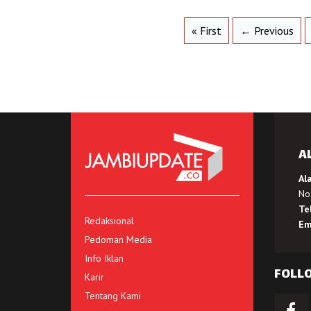
« First
← Previous
A
Al
No.
Te
Redaksional
Em
Pedoman Media
Info Iklan
FOLL
Karir
Tentang Kami