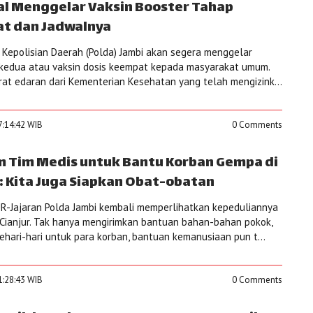
al Menggelar Vaksin Booster Tahap
at dan Jadwalnya
Kepolisian Daerah (Polda) Jambi akan segera menggelar
 kedua atau vaksin dosis keempat kepada masyarakat umum.
rat edaran dari Kementerian Kesehatan yang telah mengizink...
7:14:42 WIB
0 Comments
im Tim Medis untuk Bantu Korban Gempa di
: Kita Juga Siapkan Obat-obatan
R-Jajaran Polda Jambi kembali memperlihatkan kepeduliannya
Cianjur. Tak hanya mengirimkan bantuan bahan-bahan pokok,
ehari-hari untuk para korban, bantuan kemanusiaan pun t...
1:28:43 WIB
0 Comments