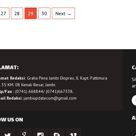
27
28
29
30
Next →
LAMAT:
C
amat Redaksi:
Graha Pena Jambi Ekspres, Jl. Kapt. Pattimura
Si
 35 KM. 08 Kenali Besar, Jambi
a
lp/Fax :
(0741) 668844/ (0741)667338.
ail Redaksi:
jambiupdatecom@gmail.com
A
OW US ON