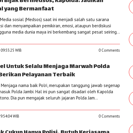
i Bijak Bermedsos, Kapolda: Jadikan
al yang Bermanfaat
edia sosial (Medsos) saat ini menjadi salah satu sarana
i dan menyampaikan pemikiran, emosi, ataupun berdiskusi
gguna media dunia maya ini berkembang sangat pesat seiring...
 09:55:25 WIB
0 Comments
el Untuk Selalu Menjaga Marwah Polda
 Berikan Pelayanan Terbaik
 Menjaga nama baik Polri, merupakan tanggung jawab segenap
masuk Polda Jambi. Hal ini pun sangat disadari oleh Kapolda
rtono. Dia pun mengajak seluruh jajaran Polda Jam...
19:54:04 WIB
0 Comments
ak Cukup Hanya Polisi, Butuh Kerjasama