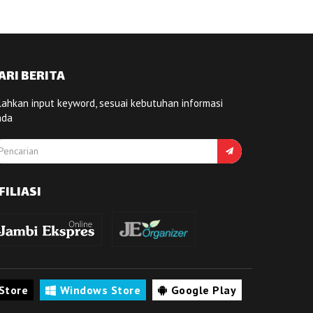
ARI BERITA
lahkan input keyword, sesuai kebutuhan informasi
nda
FILIASI
Store
Windows Store
Google Play