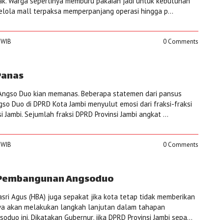
k. Warga sepertinya memburu pakaian jadi untuk kebutuhan
elola mall terpaksa memperpanjang operasi hingga p...
0 WIB
0 Comments
Panas
 Angso Duo kian memanas. Beberapa statemen dari pansus
so Duo di DPRD Kota Jambi menyulut emosi dari fraksi-fraksi
 Jambi. Sejumlah fraksi DPRD Provinsi Jambi angkat ...
0 WIB
0 Comments
 Pembangunan Angsoduo
sri Agus (HBA) juga sepakat jika kota tetap tidak memberikan
ya akan melakukan langkah lanjutan dalam tahapan
uo ini. Dikatakan Gubernur, jika DPRD Provinsi Jambi sepa...