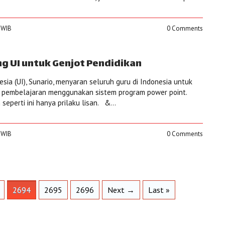
0 WIB
0 Comments
 UI untuk Genjot Pendidikan
esia (UI), Sunario, menyaran seluruh guru di Indonesia untuk
i pembelajaran menggunakan sistem program power point.
seperti ini hanya prilaku lisan. &...
0 WIB
0 Comments
2694
2695
2696
Next →
Last »