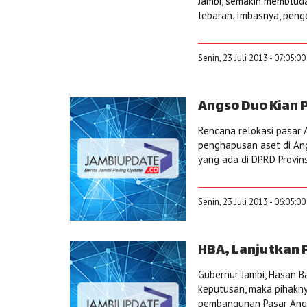
Jambi, semakin membluda
lebaran. Imbasnya, peng
Senin, 23 Juli 2013 - 07:05:0
Angso Duo Kian 
Rencana relokasi pasar
penghapusan aset di Ang
yang ada di DPRD Provinsi
Senin, 23 Juli 2013 - 06:05:0
HBA, Lanjutkan
Gubernur Jambi, Hasan Ba
keputusan, maka pihakn
pembangunan Pasar Angsod