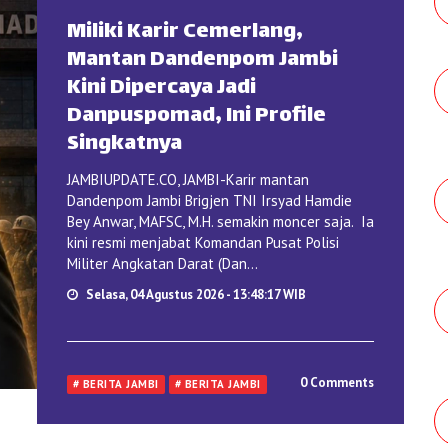
Miliki Karir Cemerlang,
Mantan Dandenpom Jambi
Kini Dipercaya Jadi
Danpuspomad, Ini Profile
Singkatnya
JAMBIUPDATE.CO, JAMBI-Karir mantan
Dandenpom Jambi Brigjen TNI Irsyad Hamdie
Bey Anwar, MAFSC, M.H. semakin moncer saja. Ia
kini resmi menjabat Komandan Pusat Polisi
Militer Angkatan Darat (Dan...
Selasa, 04 Agustus 2026 - 13:48:17 WIB
0 Comments
# BERITA JAMBI
# BERITA JAMBI