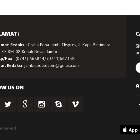
LAMAT:
C
amat Redaksi:
Graha Pena Jambi Ekspres, Jl. Kapt. Pattimura
Si
 35 KM. 08 Kenali Besar, Jambi
a
lp/Fax :
(0741) 668844/ (0741)667338.
ail Redaksi:
jambiupdatecom@gmail.com
A
OW US ON
Reserved
App 