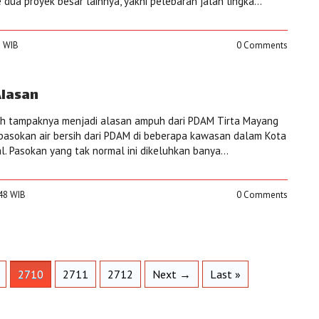
 dua proyek besar lainnya, yakni pelebaran jalan lingka...
8 WIB
0 Comments
Alasan
ah tampaknya menjadi alasan ampuh dari PDAM Tirta Mayang
 pasokan air bersih dari PDAM di beberapa kawasan dalam Kota
l. Pasokan yang tak normal ini dikeluhkan banya...
:48 WIB
0 Comments
2710
2711
2712
Next →
Last »