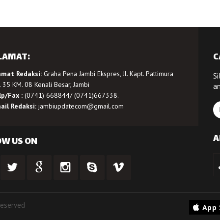
LAMAT:
C
amat Redaksi:
Graha Pena Jambi Ekspres, Jl. Kapt. Pattimura
Si
 35 KM. 08 Kenali Besar, Jambi
a
lp/Fax :
(0741) 668844/ (0741)667338.
ail Redaksi:
jambiupdatecom@gmail.com
A
OW US ON
Reserved
App 