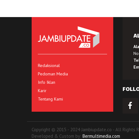
A
Al
No.
Te
Redaksional
Em
Pedoman Media
Info Iklan
FOLL
Karir
Tentang Kami
Copyright © 2015 - 2024 Jambiupdate.co - All Rights 
Developed & Custom by:
Bermultimedia.com