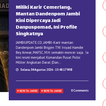
Miliki Karir Cemerlang,
Mantan Dandenpom Jambi
Kini Dipercaya Jadi
Danpuspomad, Ini Profile
Singkatnya
JAMBIUPDATE.CO, JAMBI-Karir mantan
Dandenpom Jambi Brigjen TNI Irsyad Hamdie
Bey Anwar, MAFSC, M.H. semakin moncer saja. Ia
kini resmi menjabat Komandan Pusat Polisi
Militer Angkatan Darat (Dan...
Selasa, 04 Agustus 2026 - 13:48:17 WIB
0 Comments
# BERITA JAMBI
# BERITA JAMBI