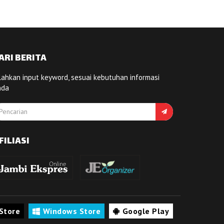
ARI BERITA
lahkan input keyword, sesuai kebutuhan informasi
nda
FILIASI
Store
Windows Store
Google Play