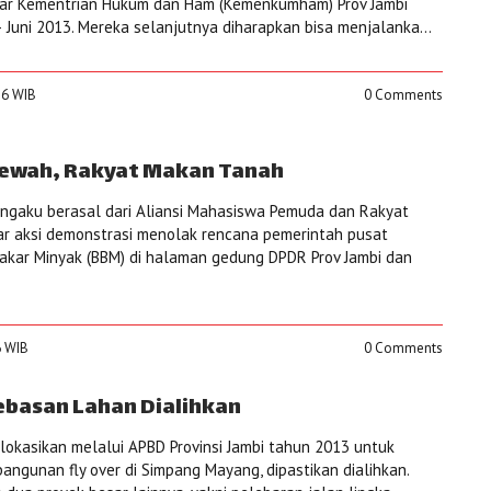
ar Kementrian Hukum dan Ham (Kemenkumham) Prov Jambi
 Juni 2013. Mereka selanjutnya diharapkan bisa menjalanka...
:26 WIB
0 Comments
Mewah, Rakyat Makan Tanah
ngaku berasal dari Aliansi Mahasiswa Pemuda dan Rakyat
ar aksi demonstrasi menolak rencana pemerintah pusat
akar Minyak (BBM) di halaman gedung DPDR Prov Jambi dan
6 WIB
0 Comments
basan Lahan Dialihkan
lokasikan melalui APBD Provinsi Jambi tahun 2013 untuk
gunan fly over di Simpang Mayang, dipastikan dialihkan.