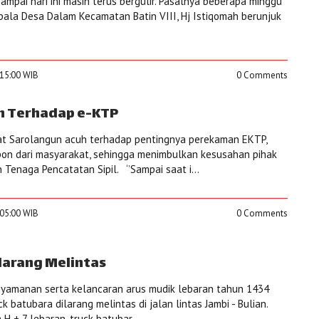
mpai hari ini masih terus bergulir. Pasalnya beberapa minggu
ala Desa Dalam Kecamatan Batin VIII, Hj Istiqomah berunjuk
:15:00 WIB
0 Comments
h Terhadap e-KTP
 Sarolangun acuh terhadap pentingnya perekaman EKTP,
pon dari masyarakat, sehingga menimbulkan kesusahan pihak
Tenaga Pencatatan Sipil. ‘’Sampai saat i...
:05:00 WIB
0 Comments
ilarang Melintas
amanan serta kelancaran arus mudik lebaran tahun 1434
ruck batubara dilarang melintas di jalan lintas Jambi - Bulian.
a H + 7 lebaran, truck batubar...