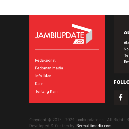
A
Al
No.
Te
Redaksional
Em
Pedoman Media
Info Iklan
FOLL
Karir
Tentang Kami
Copyright © 2015 - 2024 Jambiupdate.co - All Rights 
Developed & Custom by:
Bermultimedia.com