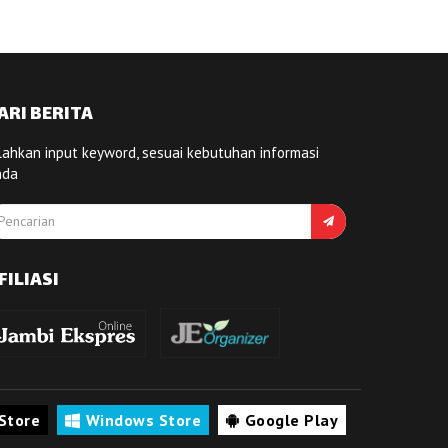
ARI BERITA
lahkan input keyword, sesuai kebutuhan informasi
nda
FILIASI
Store
Windows Store
Google Play