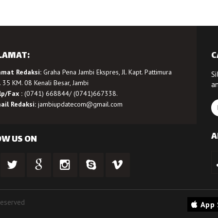
LAMAT:
C
amat Redaksi:
Graha Pena Jambi Ekspres, Jl. Kapt. Pattimura
Si
 35 KM. 08 Kenali Besar, Jambi
a
lp/Fax :
(0741) 668844/ (0741)667338.
ail Redaksi:
jambiupdatecom@gmail.com
A
OW US ON
Reserved
App 