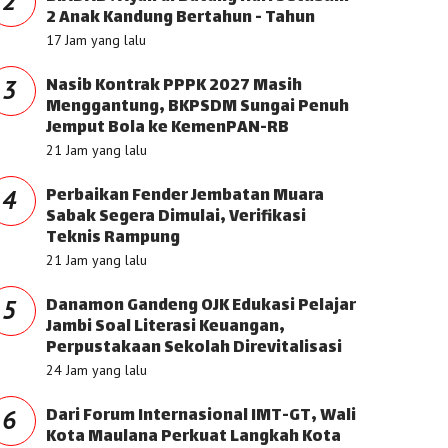
2
2 Anak Kandung Bertahun - Tahun
17 Jam yang lalu
Nasib Kontrak PPPK 2027 Masih
3
Menggantung, BKPSDM Sungai Penuh
Jemput Bola ke KemenPAN-RB
21 Jam yang lalu
Perbaikan Fender Jembatan Muara
4
Sabak Segera Dimulai, Verifikasi
Teknis Rampung
21 Jam yang lalu
Danamon Gandeng OJK Edukasi Pelajar
5
Jambi Soal Literasi Keuangan,
Perpustakaan Sekolah Direvitalisasi
24 Jam yang lalu
Dari Forum Internasional IMT-GT, Wali
6
Kota Maulana Perkuat Langkah Kota