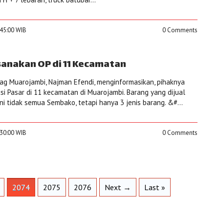
:45:00 WIB
0 Comments
anakan OP di 11 Kecamatan
ag Muarojambi, Najman Efendi, menginformasikan, pihaknya
 Pasar di 11 kecamatan di Muarojambi. Barang yang dijual
ini tidak semua Sembako, tetapi hanya 3 jenis barang. &#...
:30:00 WIB
0 Comments
2074
2075
2076
Next →
Last »