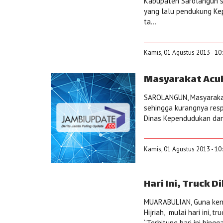
Kabupaten Sarolangun sa
yang lalu pendukung Kep
ta...
Kamis, 01 Agustus 2013 - 10
Masyarakat Acu
SAROLANGUN, Masyarakat
sehingga kurangnya res
Dinas Kependudukan dan 
Kamis, 01 Agustus 2013 - 10
Hari Ini, Truck D
MUARABULIAN, Guna keny
Hijriah, mulai hari ini, t
‘’Terhitung hari ini hingg