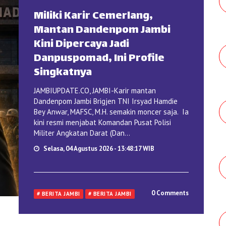
Miliki Karir Cemerlang,
Mantan Dandenpom Jambi
Kini Dipercaya Jadi
Danpuspomad, Ini Profile
Singkatnya
JAMBIUPDATE.CO, JAMBI-Karir mantan
Dandenpom Jambi Brigjen TNI Irsyad Hamdie
Bey Anwar, MAFSC, M.H. semakin moncer saja. Ia
kini resmi menjabat Komandan Pusat Polisi
Militer Angkatan Darat (Dan...
Selasa, 04 Agustus 2026 - 13:48:17 WIB
0 Comments
# BERITA JAMBI
# BERITA JAMBI