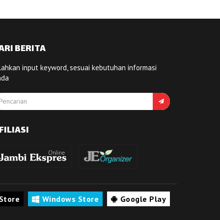
ARI BERITA
lahkan input keyword, sesuai kebutuhan informasi
nda
FILIASI
Store
Windows Store
Google Play