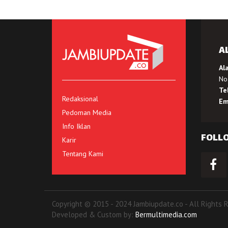
A
Al
No.
Te
Redaksional
Em
Pedoman Media
Info Iklan
FOLL
Karir
Tentang Kami
Copyright © 2015 - 2024 Jambiupdate.co - All Rights 
Developed & Custom by:
Bermultimedia.com