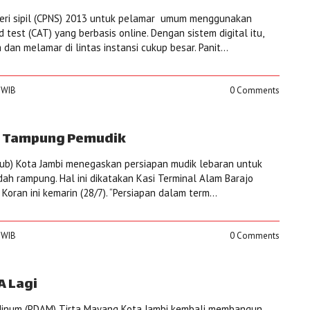
geri sipil (CPNS) 2013 untuk pelamar umum menggunakan
 test (CAT) yang berbasis online. Dengan sistem digital itu,
dan melamar di lintas instansi cukup besar. Panit...
0 WIB
0 Comments
ap Tampung Pemudik
ub) Kota Jambi menegaskan persiapan mudik lebaran untuk
dah rampung. Hal ini dikatakan Kasi Terminal Alam Barajo
Koran ini kemarin (28/7). “Persiapan dalam term...
0 WIB
0 Comments
A Lagi
Minum (PDAM) Tirta Mayang Kota Jambi kembali membangun