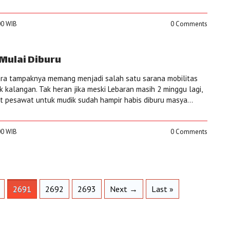
:00 WIB
0 Comments
Mulai Diburu
ara tampaknya memang menjadi salah satu sarana mobilitas
 kalangan. Tak heran jika meski Lebaran masih 2 minggu lagi,
t pesawat untuk mudik sudah hampir habis diburu masya...
:00 WIB
0 Comments
2691
2692
2693
Next →
Last »