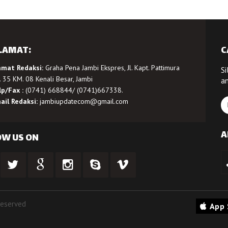
LAMAT:
C
amat Redaksi:
Graha Pena Jambi Ekspres, Jl. Kapt. Pattimura
Si
 35 KM. 08 Kenali Besar, Jambi
a
lp/Fax :
(0741) 668844/ (0741)667338.
ail Redaksi:
jambiupdatecom@gmail.com
A
OW US ON
Reserved
App 