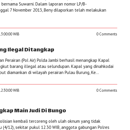
 bernama Suwarni. Dalam laporan nomor LP/B-
ggal 7 November 2013, Beny dilaporkan telah melakukan
13:00:00 WIB
0 Comments
ng Ilegal Ditangkap
ian Perairan (Pol Air) Polda Jambi berhasil menangkap Kapal
kut barang illegal atau selundupan. Kapal yang dinahkodai
ut diamankan di wilayah perairan Pulau Burung, Ke...
12:30:00 WIB
0 Comments
ngkap Main Judi Di Bungo
lisian kembali tercoreng oleh ulah oknum yang tidak
 (4/12), sekitar pukul 12.30 WIB, anggota gabungan Polres