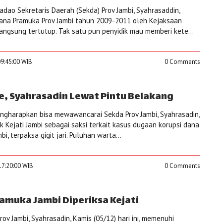
dao Sekretaris Daerah (Sekda) Prov Jambi, Syahrasaddin,
dana Pramuka Prov Jambi tahun 2009-2011 oleh Kejaksaan
rlangsung tertutup. Tak satu pun penyidik mau memberi kete...
09:45:00 WIB
0 Comments
, Syahrasadin Lewat Pintu Belakang
gharapkan bisa mewawancarai Sekda Prov Jambi, Syahrasadin,
dik Kejati Jambi sebagai saksi terkait kasus dugaan korupsi dana
, terpaksa gigit jari. Puluhan warta...
17:20:00 WIB
0 Comments
amuka Jambi Diperiksa Kejati
v Jambi, Syahrasadin, Kamis (05/12) hari ini, memenuhi