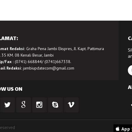
LAMAT:
C
amat Redaksi:
Graha Pena Jambi Ekspres, Jl. Kapt. Pattimura
Si
 35 KM. 08 Kenali Besar, Jambi
a
lp/Fax :
(0741) 668844/ (0741)667338.
ail Redaksi:
jambiupdatecom@gmail.com
A
OW US ON
Reserved
App 