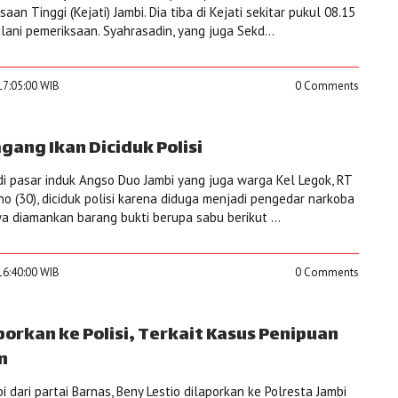
aan Tinggi (Kejati) Jambi. Dia tiba di Kejati sekitar pukul 08.15
ani pemeriksaan. Syahrasadin, yang juga Sekd...
17:05:00 WIB
0 Comments
ang Ikan Diciduk Polisi
i pasar induk Angso Duo Jambi yang juga warga Kel Legok, RT
no (30), diciduk polisi karena diduga menjadi pengedar narkoba
ya diamankan barang bukti berupa sabu berikut ...
16:40:00 WIB
0 Comments
porkan ke Polisi, Terkait Kasus Penipuan
n
dari partai Barnas, Beny Lestio dilaporkan ke Polresta Jambi