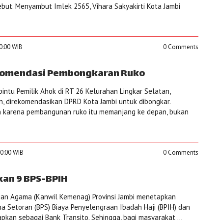
ebut. Menyambut Imlek 2565, Vihara Sakyakirti Kota Jambi
00:00 WIB
0 Comments
komendasi Pembongkaran Ruko
intu Pemilik Ahok di RT 26 Kelurahan Lingkar Selatan,
, direkomendasikan DPRD Kota Jambi untuk dibongkar.
an karena pembangunan ruko itu memanjang ke depan, bukan
00:00 WIB
0 Comments
an 9 BPS-BPIH
ian Agama (Kanwil Kemenag) Provinsi Jambi menetapkan
a Setoran (BPS) Biaya Penyelengraan Ibadah Haji (BPIH) dan
apkan sebagai Bank Transito. Sehingga, bagi masyarakat ...