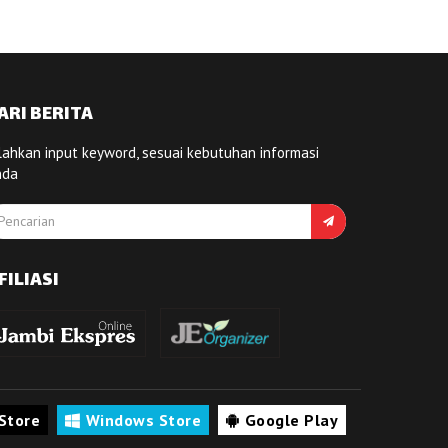
ARI BERITA
lahkan input keyword, sesuai kebutuhan informasi
nda
FILIASI
Store
Windows Store
Google Play