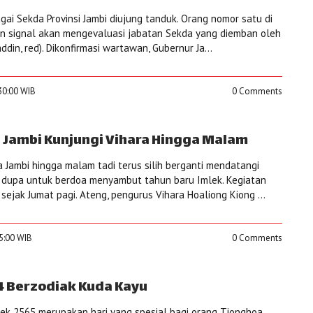
gai Sekda Provinsi Jambi diujung tanduk. Orang nomor satu di
an signal akan mengevaluasi jabatan Sekda yang diemban oleh
din, red). Dikonfirmasi wartawan, Gubernur Ja...
:30:00 WIB
0 Comments
Jambi Kunjungi Vihara Hingga Malam
Jambi hingga malam tadi terus silih berganti mendatangi
 dupa untuk berdoa menyambut tahun baru Imlek. Kegiatan
sejak Jumat pagi. Ateng, pengurus Vihara Hoaliong Kiong ...
35:00 WIB
0 Comments
4 Berzodiak Kuda Kayu
ek 2565 merupakan hari yang spesial bagi orang Tionghoa,