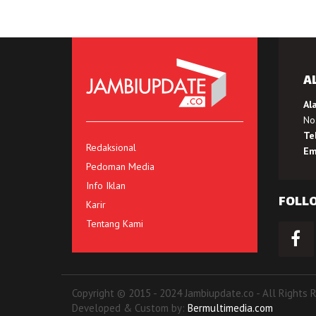
A
Al
No.
Te
Redaksional
Em
Pedoman Media
Info Iklan
FOLL
Karir
Tentang Kami
Copyright © 2015 - 2024 Jambiupdate.co - All Rights 
Developed & Custom by:
Bermultimedia.com