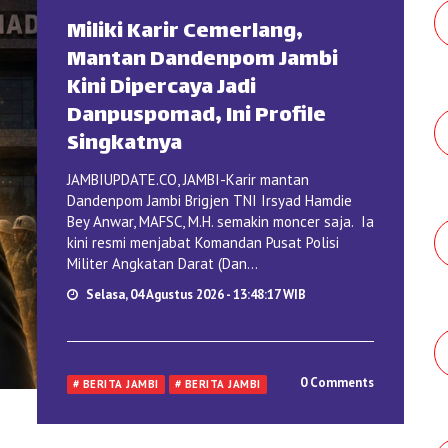
Miliki Karir Cemerlang,
Mantan Dandenpom Jambi
Kini Dipercaya Jadi
Danpuspomad, Ini Profile
Singkatnya
JAMBIUPDATE.CO, JAMBI-Karir mantan
Dandenpom Jambi Brigjen TNI Irsyad Hamdie
Bey Anwar, MAFSC, M.H. semakin moncer saja. Ia
kini resmi menjabat Komandan Pusat Polisi
Militer Angkatan Darat (Dan...
Selasa, 04 Agustus 2026 - 13:48:17 WIB
0 Comments
# BERITA JAMBI
# BERITA JAMBI