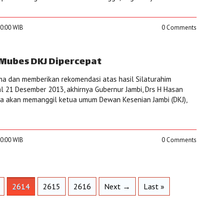
00:00 WIB
0 Comments
Mubes DKJ Dipercepat
ma dan memberikan rekomendasi atas hasil Silaturahim
l 21 Desember 2013, akhirnya Gubernur Jambi, Drs H Hasan
na akan memanggil ketua umum Dewan Kesenian Jambi (DKJ),
30:00 WIB
0 Comments
2614
2615
2616
Next →
Last »