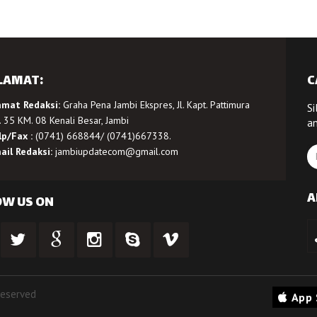
LAMAT:
C
amat Redaksi:
Graha Pena Jambi Ekspres, Jl. Kapt. Pattimura
Si
 35 KM. 08 Kenali Besar, Jambi
a
lp/Fax :
(0741) 668844/ (0741)667338.
ail Redaksi:
jambiupdatecom@gmail.com
A
OW US ON
Reserved
App 